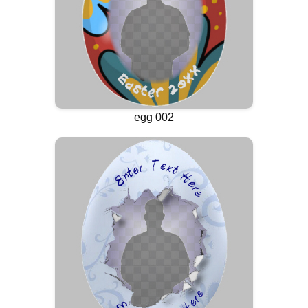
egg 002